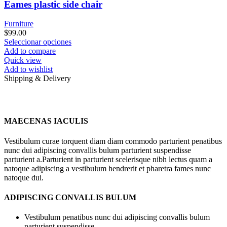
Eames plastic side chair
Furniture
$
99.00
Este
Seleccionar opciones
producto
Add to compare
tiene
Quick view
múltiples
Add to wishlist
variantes.
Shipping & Delivery
Las
opciones
se
pueden
MAECENAS IACULIS
elegir
en
Vestibulum curae torquent diam diam commodo parturient penatibus
la
nunc dui adipiscing convallis bulum parturient suspendisse
página
parturient a.Parturient in parturient scelerisque nibh lectus quam a
de
natoque adipiscing a vestibulum hendrerit et pharetra fames nunc
producto
natoque dui.
ADIPISCING CONVALLIS BULUM
Vestibulum penatibus nunc dui adipiscing convallis bulum
parturient suspendisse.