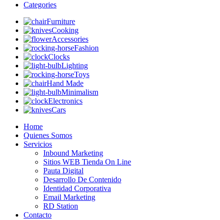
Categories
Furniture
Cooking
Accessories
Fashion
Clocks
Lighting
Toys
Hand Made
Minimalism
Electronics
Cars
Home
Quienes Somos
Servicios
Inbound Marketing
Sitios WEB Tienda On Line
Pauta Digital
Desarrollo De Contenido
Identidad Corporativa
Email Marketing
RD Station
Contacto