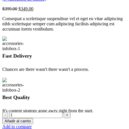
Original
Current
$
399.00
$
349.00
price
price
Consequat a scelerisque suspendisse vel et eget eu vitae adipiscing
was:
is:
nibh scelerisque semper cum adipiscing facilisis adipiscing est
$399.00.
$349.00.
accumsan lorem vestibulum.
Fast Delivery
Chances are there wasn't there wasn't a process.
Best Quality
It's content strategy gone awry right from the start.
iPhone
dock
Añadir al carrito
cantidad
Add to compare