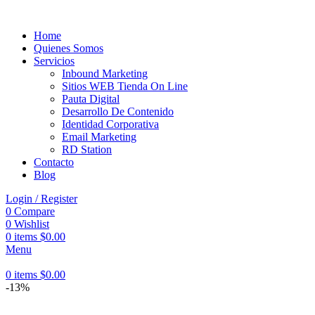
Home
Quienes Somos
Servicios
Inbound Marketing
Sitios WEB Tienda On Line
Pauta Digital
Desarrollo De Contenido
Identidad Corporativa
Email Marketing
RD Station
Contacto
Blog
Login / Register
0
Compare
0
Wishlist
0
items
$
0.00
Menu
0
items
$
0.00
-13%