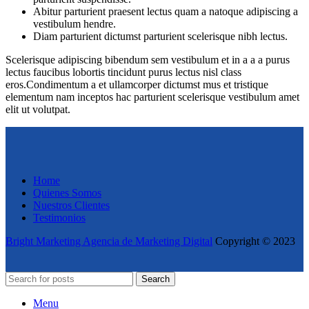
Abitur parturient praesent lectus quam a natoque adipiscing a
vestibulum hendre.
Diam parturient dictumst parturient scelerisque nibh lectus.
Scelerisque adipiscing bibendum sem vestibulum et in a a a purus
lectus faucibus lobortis tincidunt purus lectus nisl class
eros.Condimentum a et ullamcorper dictumst mus et tristique
elementum nam inceptos hac parturient scelerisque vestibulum amet
elit ut volutpat.
Home
Quienes Somos
Nuestros Clientes
Testimonios
Bright Marketing Agencia de Marketing Digital
Copyright © 2023
Search
Menu